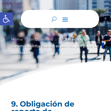
Abrir barra de herramientas
Home
Sin categoría
9. Obligación de
9
9
reporte de información específica por parte de
la entidad
9. Obligación de