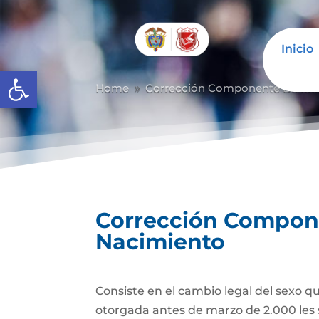
Inicio
Abrir barra de herramientas
Home
Corrección Componente De Iden
9
Corrección Componen
Nacimiento
Consiste en el cambio legal del sexo q
otorgada antes de marzo de 2.000 les 