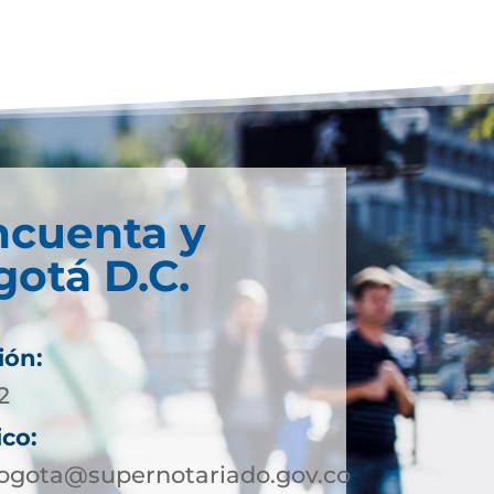
ncuenta y
otá D.C.
ión:
2
ico:
ogota@supernotariado.gov.co