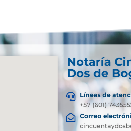
Notaría Ci
Dos de Bog
Líneas de atenc

+57 (601) 743555
Correo electrón

cincuentaydosb