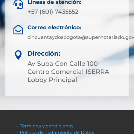
Líneas de atención:

+57 (601) 7435552
Correo electrónico:

cincuentaydosbogota@supernotariado.gov
Dirección:

Av Suba Con Calle 100
Centro Comercial ISERRA
Lobby Principal
• Términos y condiciones
• Política de Tratamiento de Datos