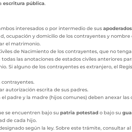
la
escritura pública
.
r ambos interesados o por intermedio de sus
apoderado
ad, ocupación y domicilio de los contrayentes y nombre
ar el matrimonio.
Civiles de Nacimiento de los contrayentes, que no ten
 todas las anotaciones de estados civiles anteriores pa
 Si alguno de los contrayentes es extranjero, el Regis
 contrayentes.
 autorización escrita de sus padres.
n el padre y la madre (hijos comunes) deben anexar las c
que se encuentren bajo su
patria potestad
o bajo su
gua
dad de cada hijo.
designado según la ley. Sobre este trámite, consultar al 