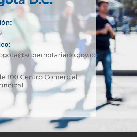
ión:
2
ico:
ogota@supernotariado.gov.co
le 100 Centro Comercial
incipal