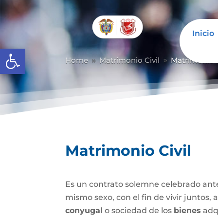
Inicio
Abrir barra de herramientas
Home
Matrimonio Civil
Matrimonio C
9
9
Matrimonio Civil
Es un contrato solemne celebrado ante
mismo sexo, con el fin de vivir juntos,
conyugal
o sociedad de los
bienes
adqu