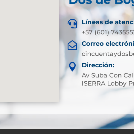
Líneas de atenc

+57 (601) 743555
Correo electrón

cincuentaydosb
Dirección:

Av Suba Con Cal
ISERRA Lobby Pr