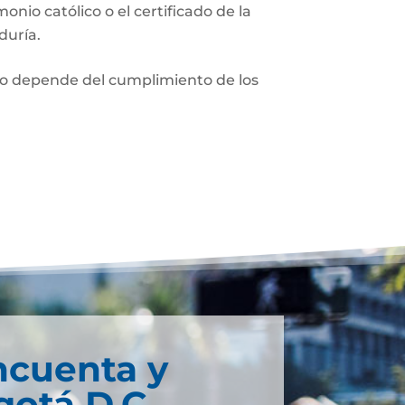
monio católico o el certificado de la
duría.
nio depende del cumplimiento de los
ncuenta y
otá D.C.