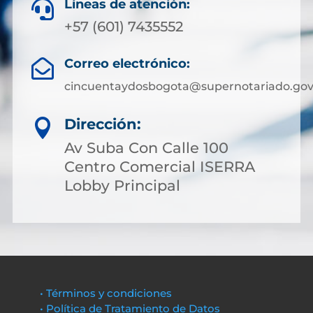
Líneas de atención:

+57 (601) 7435552
Correo electrónico:

cincuentaydosbogota@supernotariado.gov
Dirección:

Av Suba Con Calle 100
Centro Comercial ISERRA
Lobby Principal
• Términos y condiciones
• Política de Tratamiento de Datos