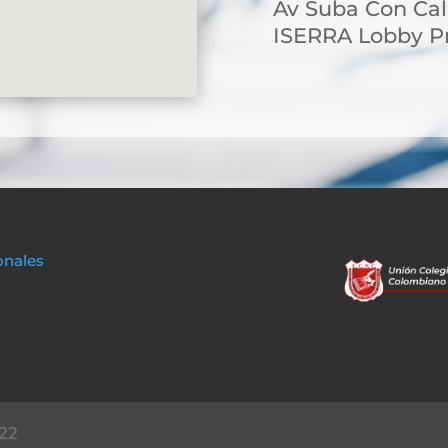
Av Suba Con Cal
ISERRA Lobby Pr
onales
22