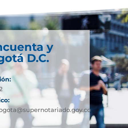
ncuenta y
otá D.C.
ión:
2
ico:
ogota@supernotariado.gov.co