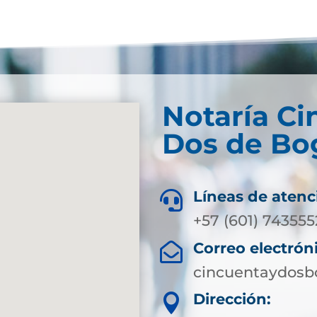
Notaría Ci
Dos de Bog
Líneas de atenc

+57 (601) 743555
Correo electrón

cincuentaydosb
Dirección:
