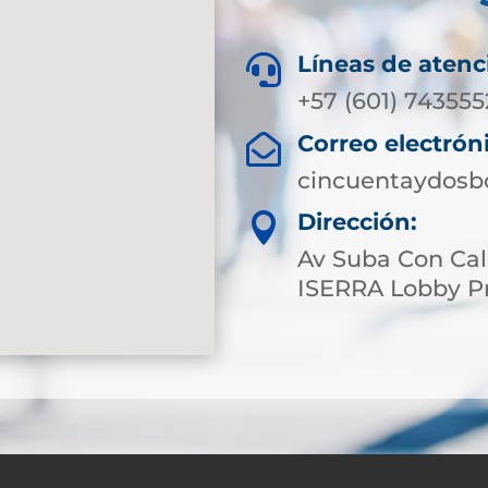
Líneas de atenc

+57 (601) 743555
Correo electrón

cincuentaydosb
Dirección:

Av Suba Con Cal
ISERRA Lobby Pr