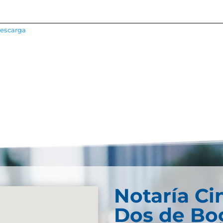
escarga
Notaría Ci
Dos de Bog