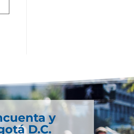
ncuenta y
otá D.C.