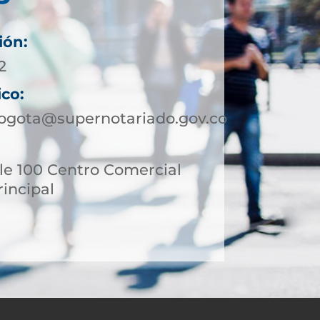
ión:
2
ico:
ogota@supernotariado.gov.co
le 100 Centro Comercial
incipal