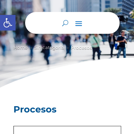
Abrir barra de herramientas
Home
Sin categoría
Procesos
9
9
Procesos