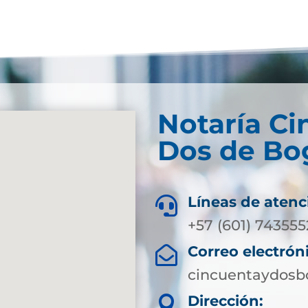
Notaría Ci
Dos de Bog
Líneas de atenc

+57 (601) 743555
Correo electrón

cincuentaydosb
Dirección:
