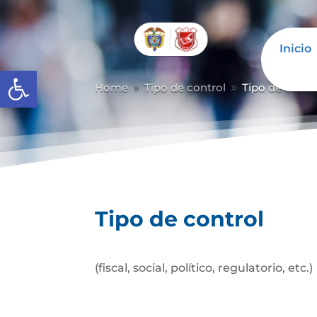
Inicio
Abrir barra de herramientas
Home
Tipo de control
Tipo de contr
9
9
Tipo de control
(fiscal, social, político, regulatorio, etc.)