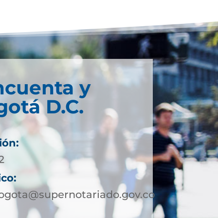
ncuenta y
otá D.C.
ión:
2
ico:
ogota@supernotariado.gov.co