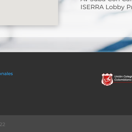
ISERRA Lobby Pr
onales
22