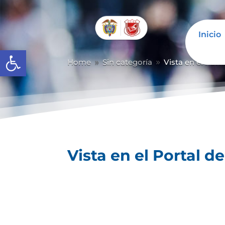
Inicio
Abrir barra de herramientas
Home
Sin categoría
Vista en el Port
9
9
Vista en el Portal d