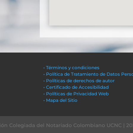
• Términos y condiciones
• Política de Tratamiento de Datos Pers
• Políticas de derechos de autor
• Certificado de Accesibilidad
• Políticas de Privacidad Web
• Mapa del Sitio
ón Colegiada del Notariado Colombiano UCNC | 20