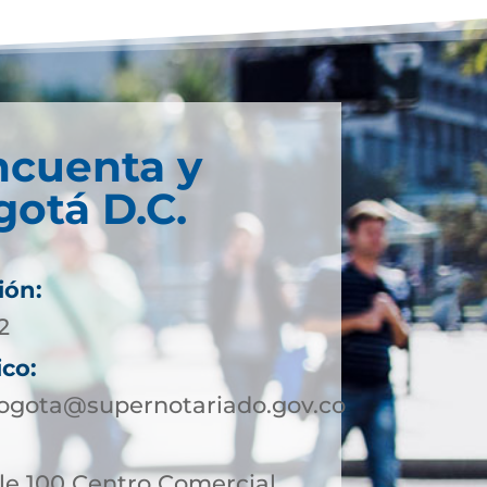
ncuenta y
otá D.C.
ión:
2
ico:
ogota@supernotariado.gov.co
le 100 Centro Comercial