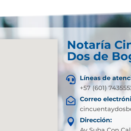
Notaría Ci
Dos de Bog
Líneas de atenc

+57 (601) 743555
Correo electrón

cincuentaydosb
Dirección:

Av Suba Con Cal