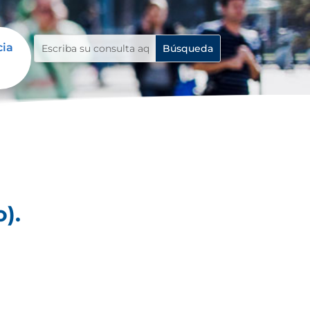
cia
).