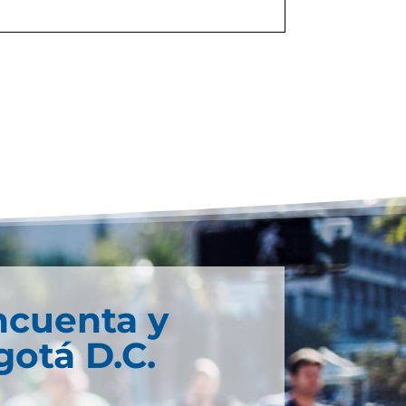
ncuenta y
otá D.C.