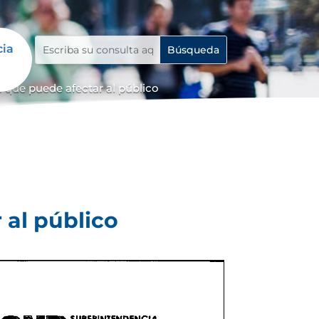
cia
 que puede afectar al público
 al público