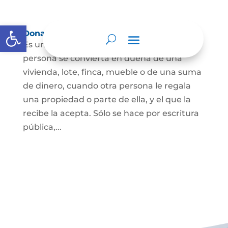
Abrir barra de herramientas
Donación
Es uno de los contratos cuyo fin es que una
persona se convierta en dueña de una
vivienda, lote, finca, mueble o de una suma
de dinero, cuando otra persona le regala
una propiedad o parte de ella, y el que la
recibe la acepta. Sólo se hace por escritura
pública,...