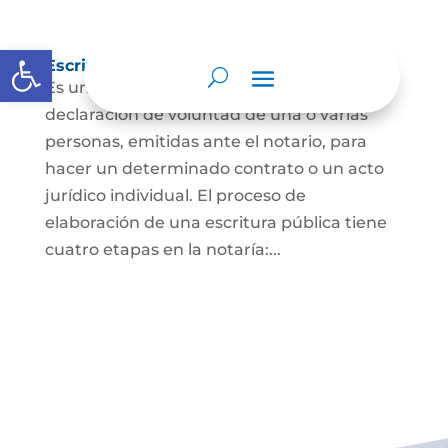
Abrir barra de herramientas
Escritura Pública
Es un documento que contiene la
declaración de voluntad de una o varias
personas, emitidas ante el notario, para
hacer un determinado contrato o un acto
jurídico individual. El proceso de
elaboración de una escritura pública tiene
cuatro etapas en la notaría:...