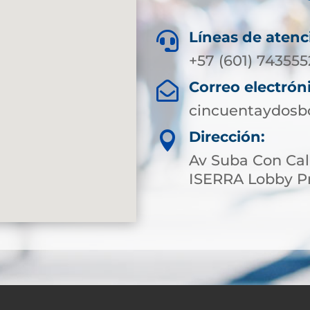
Líneas de atenc

+57 (601) 743555
Correo electrón

cincuentaydosb
Dirección:

Av Suba Con Cal
ISERRA Lobby Pr