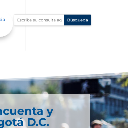
cia
ncuenta y
otá D.C.