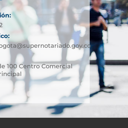
ión:
2
ico:
ogota@supernotariado.gov.co
le 100 Centro Comercial
incipal