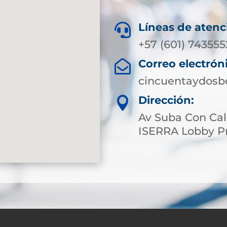
Líneas de atenc

+57 (601) 743555
Correo electrón

cincuentaydosb
Dirección:

Av Suba Con Cal
ISERRA Lobby Pr