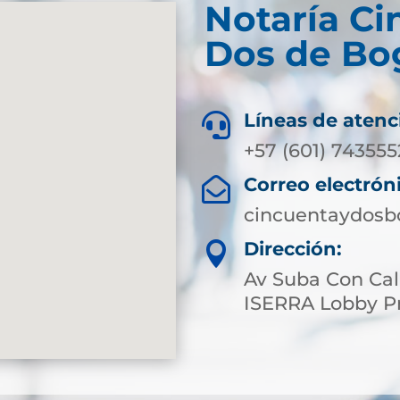
Notaría Ci
Dos de Bog
Líneas de atenc

+57 (601) 743555
Correo electrón

cincuentaydosb
Dirección:

Av Suba Con Cal
ISERRA Lobby Pr