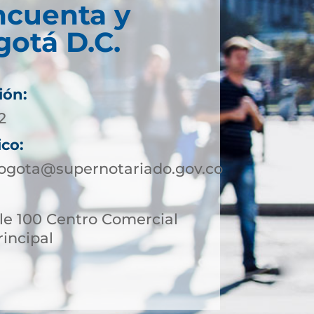
ncuenta y
otá D.C.
ión:
2
ico:
ogota@supernotariado.gov.co
le 100 Centro Comercial
incipal