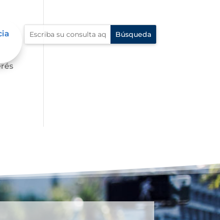
cia
s,
erés