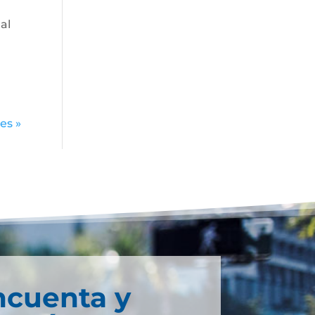
al
es »
ncuenta y