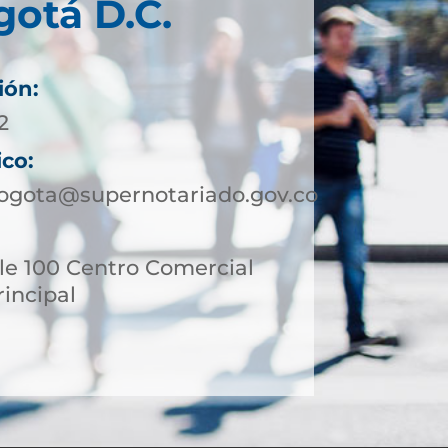
otá D.C.
ión:
2
ico:
ogota@supernotariado.gov.co
le 100 Centro Comercial
incipal