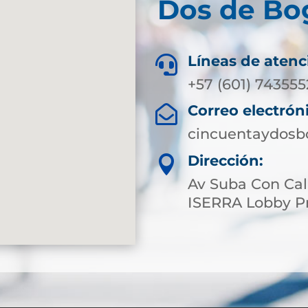
Dos de Bog
Líneas de atenc

+57 (601) 743555
Correo electrón

cincuentaydosb
Dirección:

Av Suba Con Cal
ISERRA Lobby Pr